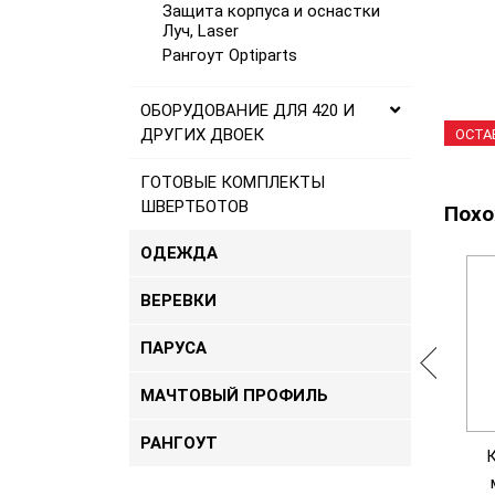
Защита корпуса и оснастки
Луч, Laser
Рангоут Optiparts
ОБОРУДОВАНИЕ ДЛЯ 420 И
ДРУГИХ ДВОЕК
ОСТА
ГОТОВЫЕ КОМПЛЕКТЫ
ШВЕРТБОТОВ
Похо
ОДЕЖДА
ВЕРЕВКИ
ПАРУСА
МАЧТОВЫЙ ПРОФИЛЬ
РАНГОУТ
ижняя часть
Композитная нижняя часть
К
иал (средней
мачты Луч-мини (средней