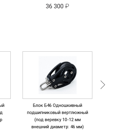
же
36 300
₽
4
ый
Блок Б46 Одношкивный
Одношкив
од
подшипниковый вертлюжный
подш
р
(под веревку 10-12 мм
двухоб
внешний диаметр: 46 мм)
Barracuda п