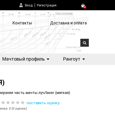
Вход
Регистрация
0
Контакты
Доставка и оплата
Мачтовый профиль
Рангоут
Я)
ерхняя часть мачты луч/laser (мягкая)
поставить оценку
енка: 0 (0 оценок)