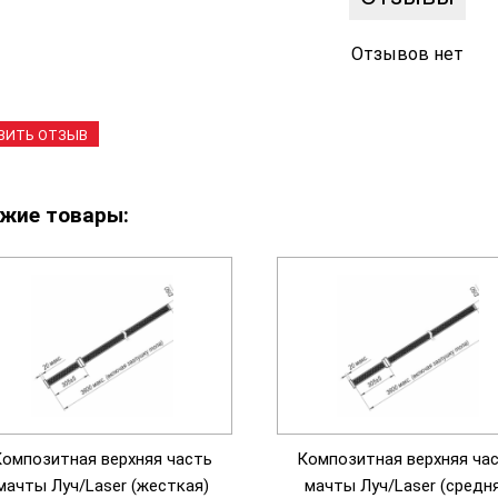
Отзывов нет
ВИТЬ ОТЗЫВ
жие товары:
омпозитная верхняя часть
Композитная верхняя ча
мачты Луч/Laser (жесткая)
мачты Луч/Laser (средн