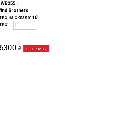
:
WB2551
ind Brothers
тво на складе:
10
тво:
6300
₽
В КОРЗИНУ