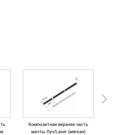
сть
Композитная верхняя часть
Композитн
яя
мачты Луч/Laser (мягкая)
мачты Луч