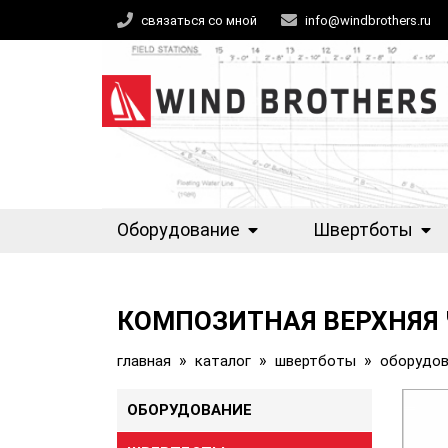
связаться со мной
info@windbrothers.ru
Оборудование
Швертботы
КОМПОЗИТНАЯ ВЕРХНЯЯ 
»
»
»
главная
каталог
швертботы
оборудова
ОБОРУДОВАНИЕ