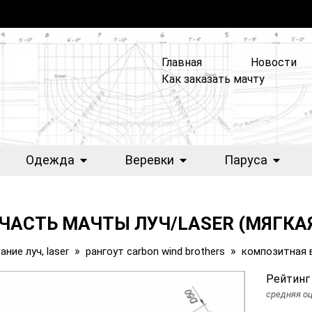
Главная
Новости
Как заказать мачту
Одежда
Веревки
Паруса
ЧАСТЬ МАЧТЫ ЛУЧ/LASER (МЯГКА
»
»
ние луч, laser
рангоут carbon wind brothers
композитная в
Рейтинг
средняя оц