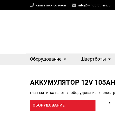
связаться со мной
info@windbrothers.ru
Оборудование
Швертботы
АККУМУЛЯТОР 12V 105
»
»
»
главная
каталог
оборудование
электр
ОБОРУДОВАНИЕ